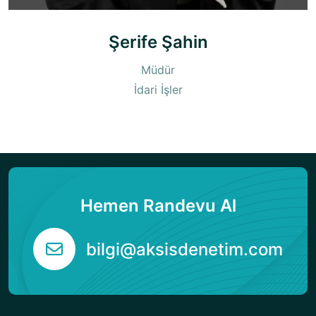
Şerife Şahin
Müdür
İdari İşler
Hemen Randevu Al
bilgi@aksisdenetim.com