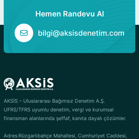
Hemen Randevu Al
bilgi@aksisdenetim.com
AKSİS – Uluslararası Bağımsız Denetim A.Ş.
UFRS/TFRS uyumlu denetim, vergi ve kurumsal
finansman alanlarında şeffaf, kanıta dayalı çözümler.
Adres:Rüzgarlıbahçe Mahallesi, Cumhuriyet Caddesi,