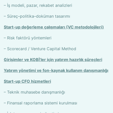
– İş modeli, pazar, rekabet analizleri
– Süreç–politika–doküman tasarımı
Start-up değerleme çalışmaları (VC metodolojileri)
– Risk faktörü yöntemleri
– Scorecard / Venture Capital Method
Girişimler ve KOBİ’ler için yatırım hazırlık süreçleri
Yatırım yönetimi ve fon-kaynak kullanım danışmanlığı
Start-up CFO hizmetleri
– Teknik muhasebe danışmanlığı
– Finansal raporlama sistemi kurulması