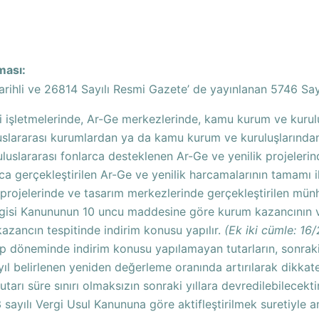
ması:
arihli ve 26814 Sayılı Resmi Gazete’ de yayınlanan 5746 Sa
 işletmelerinde, Ar-Ge merkezlerinde, kamu kurum ve kuruluş
luslararası kurumlardan ya da kamu kurum ve kuruluşlarında
luslararası fonlarca desteklenen Ar-Ge ve yenilik projelerin
ca gerçekleştirilen Ar-Ge ve yenilik harcamalarının tamamı
 projelerinde ve tasarım merkezlerinde gerçekleştirilen mün
rgisi Kanununun 10 uncu maddesine göre kurum kazancının ve 
zancın tespitinde indirim konusu yapılır.
(Ek iki cümle: 1
sap döneminde indirim konusu yapılamayan tutarların, sonrak
yıl belirlenen yeniden değerleme oranında artırılarak dikkate a
utarı süre sınırı olmaksızın sonraki yıllara devredilebilecektir
 sayılı Vergi Usul Kanununa göre aktifleştirilmek suretiyle am