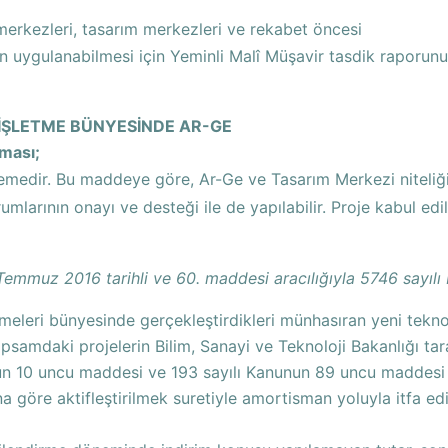
merkezleri, tasarım merkezleri ve rekabet öncesi
nin uygulanabilmesi için Yeminli Malî Müşavir tasdik raporunun
 İŞLETME BÜNYESİNDE AR-GE
aması;
medir. Bu maddeye göre, Ar-Ge ve Tasarım Merkezi niteliğin
umlarının onayı ve desteği ile de yapılabilir. Proje kabul ed
emmuz 2016 tarihli ve 60. maddesi aracılığıyla 5746 sayılı 
etmeleri bünyesinde gerçekleştirdikleri münhasıran yeni tekno
apsamdaki projelerin Bilim, Sanayi ve Teknoloji Bakanlığı tar
unun 10 uncu maddesi ve 193 sayılı Kanunun 89 uncu maddesi
na göre aktifleştirilmek suretiyle amortisman yoluyla itfa edi