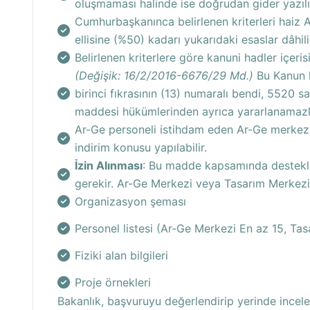
oluşmaması halinde ise doğrudan gider yazılı
Cumhurbaşkanınca belirlenen kriterleri haiz A
ellisine (%50) kadarı yukarıdaki esaslar dâhil
Belirlenen kriterlere göre kanuni hadler içeris
(Değişik: 16/2/2016-6676/29 Md.)
Bu Kanun k
birinci fıkrasının (13) numaralı bendi, 5520 s
maddesi hükümlerinden ayrıca yararlanamazl
Ar-Ge personeli istihdam eden Ar-Ge merkezleri
indirim konusu yapılabilir.
İzin Alınması
: Bu madde kapsamında destekler
gerekir. Ar-Ge Merkezi veya Tasarım Merkezi K
Organizasyon şeması
Personel listesi (Ar-Ge Merkezi En az 15, Ta
Fiziki alan bilgileri
Proje örnekleri
Bakanlık, başvuruyu değerlendirip yerinde incel