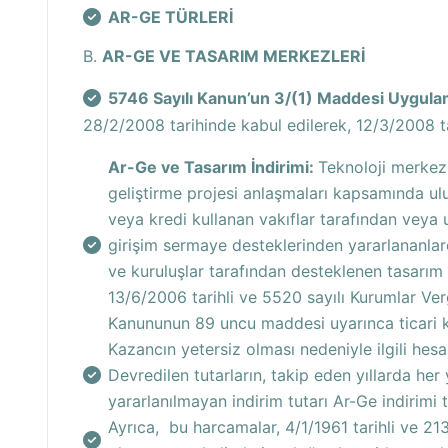
AR-GE TÜRLERİ
B.
AR-GE VE TASARIM MERKEZLERİ
5746 Sayılı Kanun’un 3/(1) Maddesi Uygula
28/2/2008 tarihinde kabul edilerek, 12/3/2008 t
Ar-Ge ve Tasarım İndirimi:
Teknoloji merkezi
geliştirme projesi anlaşmaları kapsamında u
veya kredi kullanan vakıflar tarafından veya u
girişim sermaye desteklerinden yararlananlar
ve kuruluşlar tarafından desteklenen tasarım
13/6/2006 tarihli ve 5520 sayılı Kurumlar Ve
Kanununun 89 uncu maddesi uyarınca ticari ka
Kazancın yetersiz olması nedeniyle ilgili he
Devredilen tutarların, takip eden yıllarda her 
yararlanılmayan indirim tutarı Ar-Ge indirimi t
Ayrıca, bu harcamalar, 4/1/1961 tarihli ve 213