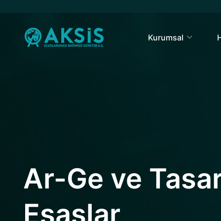
Ana içeriğe atla
Kurumsal
H
Ar-Ge ve Tasa
Esaslar