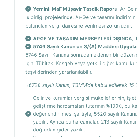
Yeminli Malî Müşavir Tasdik Raporu
: Ar-Ge 
İş birliği projelerinde, Ar-Ge ve tasarım indirimi
bulunulan vergi dairesine verilmesi zorunludur.
ARGE VE TASARIM MERKEZLERİ DIŞINDA,
5746 Sayılı Kanun’un 3/(A) Maddesi Uygul
5746 Sayılı Kanuna sonradan eklenen bir düzenle
için, Tübitak, Kosgeb veya yetkili diğer kamu kur
teşviklerinden yararlanılabilir.
(6728 sayılı Kanun, TBMM’de kabul edilerek 15 T
Gelir ve kurumlar vergisi mükelleflerinin, işl
geliştirme harcamaları tutarının %100’ü, bu k
değerlendirilmesi şartıyla, 5520 sayılı Kan
yapılır. Ayrıca bu harcamalar, 213 sayılı Kanu
doğrudan gider yazılır.