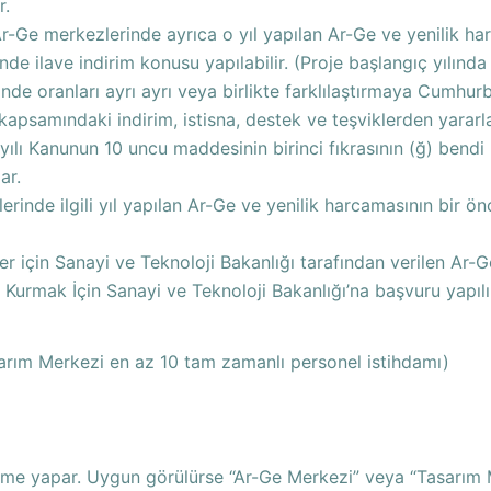
r.
r-Ge merkezlerinde ayrıca o yıl yapılan Ar-Ge ve yenilik har
inde ilave indirim konusu yapılabilir. (Proje başlangıç yılınd
inde oranları ayrı ayrı veya birlikte farklılaştırmaya Cumhurb
apsamındaki indirim, istisna, destek ve teşviklerden yarar
ayılı Kanunun 10 uncu maddesinin birinci fıkrasının (ğ) bendi
ar.
nde ilgili yıl yapılan Ar-Ge ve yenilik harcamasının bir önce
 için Sanayi ve Teknoloji Bakanlığı tarafından verilen Ar-
urmak İçin Sanayi ve Teknoloji Bakanlığı’na başvuru yapılır.
sarım Merkezi en az 10 tam zamanlı personel istihdamı)
eme yapar. Uygun görülürse “Ar-Ge Merkezi” veya “Tasarım Me