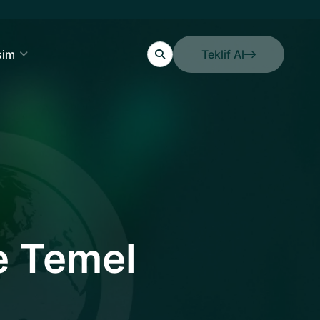
işim
Teklif Al
Teklif Al
e Temel